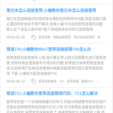
用
笔记本怎么连接宽带,小编教你笔记本怎么连接宽带
我们在连接网络的时候经常会遇到这样那样的问题,但是当我们真
正遇到的时候却不得不解决.就像小编今天说的宽带连接的问题.
那么这个该怎么操作呢?接下来我就来告诉你们连接宽带.....
2018-06-26
宽带连接
电脑连接宽带
笔记本连接宽带
连
接宽带
错误734,小编教你Win7宽带连接报错734怎么办
宽带连接也就是拨号上网,我们要正常上网之前都要先进行宽带连
接,但有时候会遇到拨号不成功的问题,经常提示各种宽带连接错
误,比如有用户反映说他使用的电脑连接宽带的提示宽带连接错
误,下面,小编给大家说说报错734.....
2018-06-12
宽带连接错误
734
宽带连接
报错734
错误711,小编教你宽带连接错误代码：711怎么解决
虽然现在是一个无线网络盛行的年代,但是对网速要求较高的用户
还是会选择使用有线连接的方式上网.近日有网友准备连接宽带之
后玩游戏时,突然发现连接失败了.连接宽带的方法是拨号上网,而