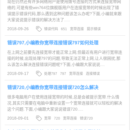
现在仍然还有许多网络用户是使用拨号连接的方式来连接宽带网
络的,可是有些win764位旗舰版用户在连接宽带的时候出现了错
误提示错误代码,那么遇到这种问题该怎么办呢?下面,小编就来跟
大家说说提示错误的解决方法了.....
2018-09-26
错误代码
651
宽带连接
提示错误
错误797,小编教你宽带连接错误797如何处理
在上网之前要先连接宽带才能正常上网,但最近有用户进行宽带连
接的时候,出现处理797的问题,导致无法正常上网,让人很困扰,那
么该怎么解决连接错误问题呢?下面,小编跟大家说说....
2018-09-17
处理797
797
宽带连接
连接错误
错误720,小编教你宽带连接错误720怎么解决
很多电脑用户在使用连接宽带的时候,总是会被提示宽带.什么情
况,其实只需要在电脑中重新设置一个宽带连接就可以轻松的解决
这个问题.下面,小编跟大家说说错误720.....
2018-09-01
宽带
720
宽带连接
错误720