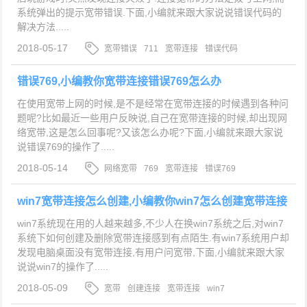
系统弹出的提示宽带错误.下面,小编就来跟大家说说错误代码的
解决方法.....
2018-05-17
宽带错误
711
宽带连接
错误代码
错误769,小编教你宽带连接错误769怎么办
在使用宽带上网的时候,是不是经常在宽带连接的时候遇到各种问
题呢?比如最近一些用户反映说,自己在宽带连接的时候,却出现网
络宽带,这是怎么回事呢?又该怎么办呢?下面,小编就来跟大家说
说错误769的操作了.....
2018-05-14
网络宽带
769
宽带连接
错误769
win7宽带连接怎么创建,小编教你win7怎么创建宽带连接
win7系统现在用的人越来越多,不少人在换win7系统之后,对win7
系统下如何创建及删除宽带连接感到有点陌生.有win7系统用户却
发现电脑桌面没有宽带连接,有用户问宽带,下面,小编就来跟大家
说说win7的操作了.....
2018-05-09
宽带
创建连接
宽带连接
win7