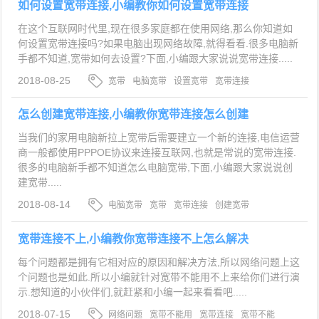
如何设置宽带连接,小编教你如何设置宽带连接
在这个互联网时代里,现在很多家庭都在使用网络,那么你知道如
何设置宽带连接吗?如果电脑出现网络故障,就得看看.很多电脑新
手都不知道,宽带如何去设置?下面,小编跟大家说说宽带连接.....
2018-08-25
宽带
电脑宽带
设置宽带
宽带连接
怎么创建宽带连接,小编教你宽带连接怎么创建
当我们的家用电脑新拉上宽带后需要建立一个新的连接,电信运营
商一般都使用PPPOE协议来连接互联网,也就是常说的宽带连接.
很多的电脑新手都不知道怎么电脑宽带,下面,小编跟大家说说创
建宽带.....
2018-08-14
电脑宽带
宽带
宽带连接
创建宽带
宽带连接不上,小编教你宽带连接不上怎么解决
每个问题都是拥有它相对应的原因和解决方法,所以网络问题上这
个问题也是如此.所以小编就针对宽带不能用不上来给你们进行演
示.想知道的小伙伴们,就赶紧和小编一起来看看吧.....
2018-07-15
网络问题
宽带不能用
宽带连接
宽带不能