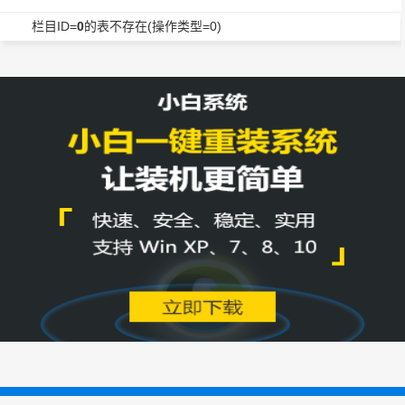
栏目ID=
0
的表不存在(操作类型=0)