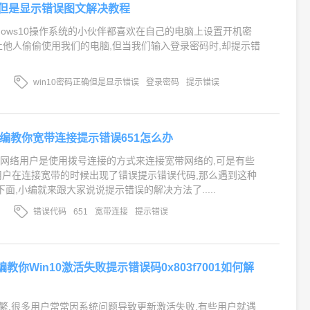
正确但是显示错误图文解决教程
ndows10操作系统的小伙伴都喜欢在自己的电脑上设置开机密
止他人偷偷使用我们的电脑,但当我们输入登录密码时,却提示错
win10密码正确但是显示错误
登录密码
提示错误
小编教你宽带连接提示错误651怎么办
网络用户是使用拨号连接的方式来连接宽带网络的,可是有些
舰版用户在连接宽带的时候出现了错误提示错误代码,那么遇到这种
面,小编就来跟大家说说提示错误的解决方法了.....
错误代码
651
宽带连接
提示错误
1,小编教你Win10激活失败提示错误码0x803f7001如何解
新频繁,很多用户常常因系统问题导致更新激活失败,有些用户就遇