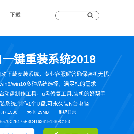
下载
一键重装系统2018
自动下载安装系统，专业客服解答确保装机无忧
n7/win8/win10多种系统选择，满足您的需求
启动盘制作工具，u盘修复工具,装机的好帮手
装系统,制作1个U盘,可永久装N台电脑
系统日志
5.47.1530 大小: 29MB
E570C2E175F3C416361E18B9C183