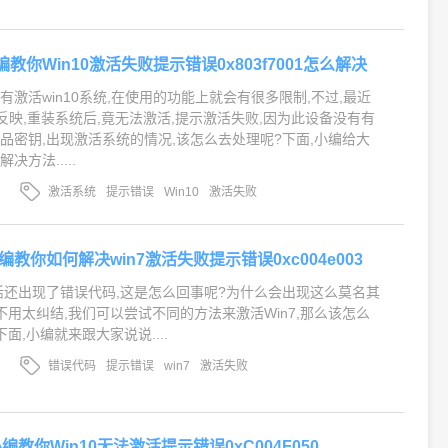
1,小编教你Win10激活失败提示错误0x803f7001怎么解决
激活win10系统,在使用的功能上就会有很多限制,不过,最近
户反映,重装系统后,竟无法激活,提示激活失败,因为此设备没有有
品密钥,出现激活系统的情况,该怎么去处理呢?下面,小编给大
方法.....
激活系统
提示错误
Win10
激活失败
3,小编教你如何解决win7激活失败提示错误0xc004e003
激活还出现了错误代码,这是怎么回事呢?为什么会出现这么莫名其
不用太纠结,我们可以尝试不同的方法来激活Win7,那么该怎么
面,小编就来跟大家说说....
错误代码
提示错误
win7
激活失败
0,小编教你Win10无法激活提示错误0xC004F050