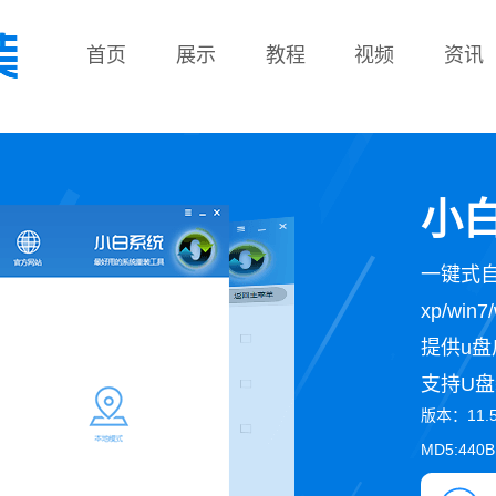
首页
展示
教程
视频
资讯
教程
小白
一键式
xp/wi
提供u盘
支持U盘
版本：11.
MD5:440B