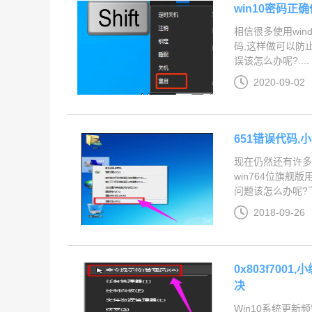
win10密码
相信很多使用wi
码,这样做可以防
误该怎么办呢?....
2020-09-02
651错误代码,
现在仍然还有许多
win764位旗
问题该怎么办呢?下
2018-09-26
0x803f700
决
Win10系统更