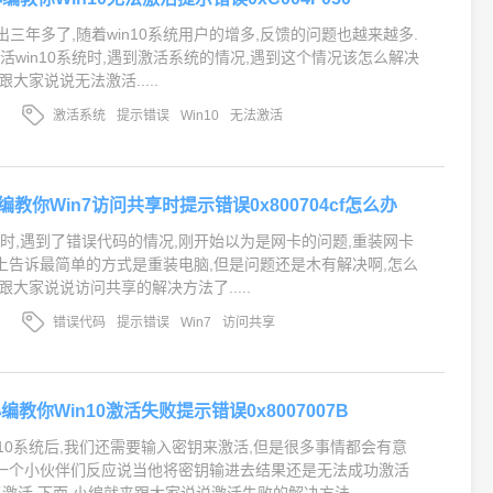
推出三年多了,随着win10系统用户的增多,反馈的问题也越来越多.
活win10系统时,遇到激活系统的情况,遇到这个情况该怎么解决
大家说说无法激活.....
激活系统
提示错误
Win10
无法激活
F,小编教你Win7访问共享时提示错误0x800704cf怎么办
时,遇到了错误代码的情况,刚开始以为是网卡的问题,重装网卡
网上告诉最简单的方式是重装电脑,但是问题还是木有解决啊,怎么
跟大家说说访问共享的解决方法了.....
错误代码
提示错误
Win7
访问共享
2,小编教你Win10激活失败提示错误0x8007007B
n10系统后,我们还需要输入密钥来激活,但是很多事情都会有意
有一个小伙伴们反应说当他将密钥输进去结果还是无法成功激活
出了激活,下面,小编就来跟大家说说激活失败的解决方法.....