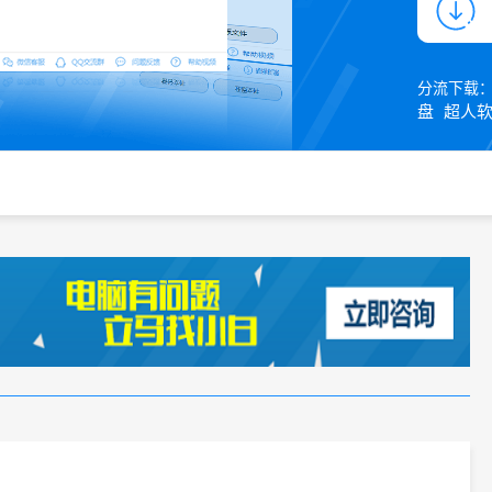
分流下载
盘
超人