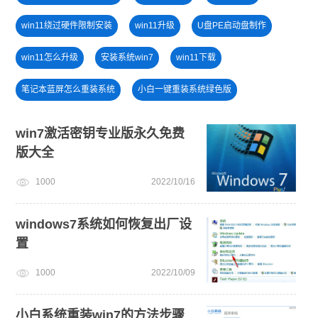
win11绕过硬件限制安装
win11升级
U盘PE启动盘制作
win11怎么升级
安装系统win7
win11下载
笔记本蓝屏怎么重装系统
小白一键重装系统绿色版
win11系统重装
电脑开不了机怎么重装系统
win7激活密钥专业版永久免费
版大全
戴尔一键重装系统教育版
win10升级win11
win11正式版
1000
2022/10/16
windows11升级
win7系统重装
windows7系统如何恢复出厂设
置
1000
2022/10/09
小白系统重装win7的方法步骤