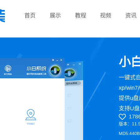
首页
展示
教程
视频
资讯
教程
小白
一键式
xp/wi
提供u盘
支持U盘
178
版本：11.
MD5:440B