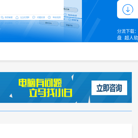
分流下载
盘
超人