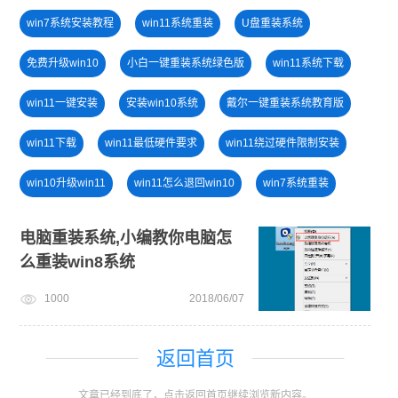
win7系统安装教程
win11系统重装
U盘重装系统
免费升级win10
小白一键重装系统绿色版
win11系统下载
win11一键安装
安装win10系统
戴尔一键重装系统教育版
win11下载
win11最低硬件要求
win11绕过硬件限制安装
win10升级win11
win11怎么退回win10
win7系统重装
win10系统重装
电脑开不了机怎么重装系统
电脑开不了机
电脑重装系统,小编教你电脑怎
么重装win8系统
小白一键重装系统win10教程
旗舰版win7系统安装教程
1000
2018/06/07
返回首页
文章已经到底了，点击返回首页继续浏览新内容。