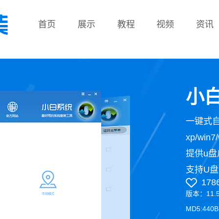
首页
展示
教程
视频
资讯
教程
小白
一键式
xp/wi
提供u盘
支持U盘
178
版本：11.
MD5:440B