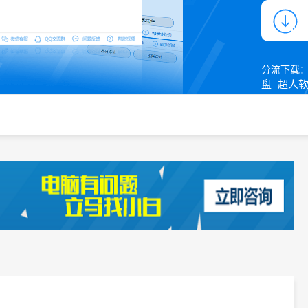
分流下载
盘
超人