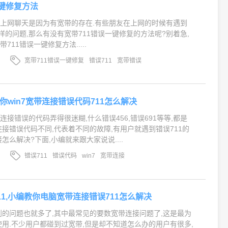
一键修复方法
上网聊天是因为有宽带的存在.有些朋友在上网的时候有遇到
样的问题,那么有没有宽带711错误一键修复的方法呢?别着急,
711错误一键修复方法.....
宽带711错误一键修复
错误711
宽带错误
教你win7宽带连接错误代码711怎么解决
接错误的代码弄得很迷糊,什么错误456,错误691等等,都是
连接错误代码不同,代表着不同的故障,有用户就遇到错误711的
怎么解决?下面,小编就来跟大家说说....
错误711
错误代码
win7
宽带连接
11,小编教你电脑宽带连接错误711怎么解决
到的问题也就多了,其中最常见的要数宽带连接问题了,这是最为
使用.不少用户都碰到过宽带,但是却不知道怎么办的用户有很多,