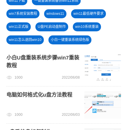
win11下载
一键重装系统备份win11系统
win7系统安装教程
windows11
win11最低硬件要求
win11正式版
U盘PE启动盘制作
win10系统重装
win11怎么退回win10
小白一键重装系统绿色版
电脑开不了机怎么重装系统
安装系统win7
小白U盘重装系统步骤win7重装
教程
电脑无法开机重装系统
U盘重装系统
1000
2022/06/08
新手如何重装电脑系统win7
windows11升级
windows11教程
电脑如何格式化u盘方法教程
1000
2022/06/03