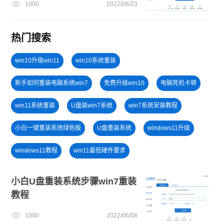
1000
2022/06/23
热门搜索
win10升级win11
win10系统重装
新手如何重装电脑系统win7
免费升级win10
电脑死机卡顿
win11系统重装
U盘装win7系统
win7系统安装教程
小白一键重装系统绿色版
U盘重装系统
windows11升级
windows11教程
win11最低硬件要求
u盘一键重装系统win10 32位
旗舰版win7系统安装教程
小白U盘重装系统步骤win7重装
教程
笔记本蓝屏怎么重装系统
win11升级
安装系统win7
1000
2022/06/08
小白一键重装系统win10教程
win11怎么升级