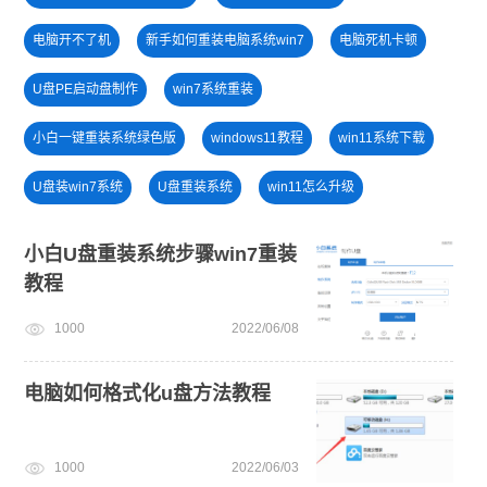
电脑开不了机
新手如何重装电脑系统win7
电脑死机卡顿
U盘PE启动盘制作
win7系统重装
小白一键重装系统绿色版
windows11教程
win11系统下载
U盘装win7系统
U盘重装系统
win11怎么升级
u盘一键重装系统win10 32位
小白一键重装系统win10教程
小白U盘重装系统步骤win7重装
教程
win11一键安装
电脑无法开机重装系统
安装win10系统
1000
2022/06/08
windows11
win11正式版
电脑如何格式化u盘方法教程
1000
2022/06/03