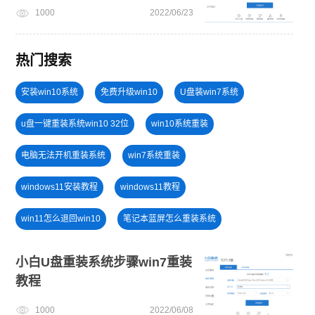
1000
2022/06/23
热门搜索
安装win10系统
免费升级win10
U盘装win7系统
u盘一键重装系统win10 32位
win10系统重装
电脑无法开机重装系统
win7系统重装
windows11安装教程
windows11教程
win11怎么退回win10
笔记本蓝屏怎么重装系统
win10升级win11
小白一键重装系统win10教程
win11升级
小白U盘重装系统步骤win7重装
教程
旗舰版win7系统安装教程
电脑开不了机
win11一键安装
1000
2022/06/08
win11正式版
win11系统重装
新手如何重装电脑系统win7