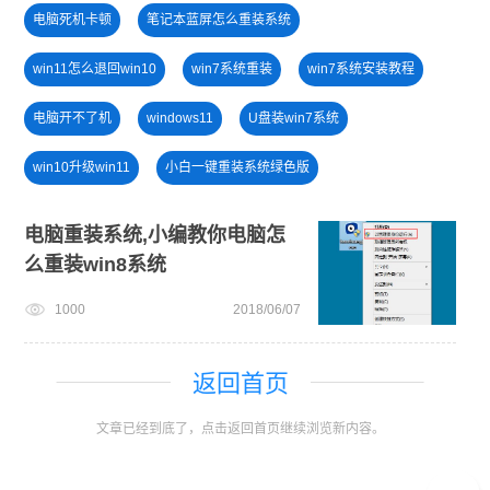
电脑死机卡顿
笔记本蓝屏怎么重装系统
win11怎么退回win10
win7系统重装
win7系统安装教程
电脑开不了机
windows11
U盘装win7系统
win10升级win11
小白一键重装系统绿色版
windows11升级
戴尔一键重装系统教育版
电脑重装系统,小编教你电脑怎
么重装win8系统
电脑无法开机重装系统
电脑开不了机怎么重装系统
1000
2018/06/07
win10系统重装
win11正式版
u盘一键重装系统win10 32位
win11绕过硬件限制安装
返回首页
文章已经到底了，点击返回首页继续浏览新内容。