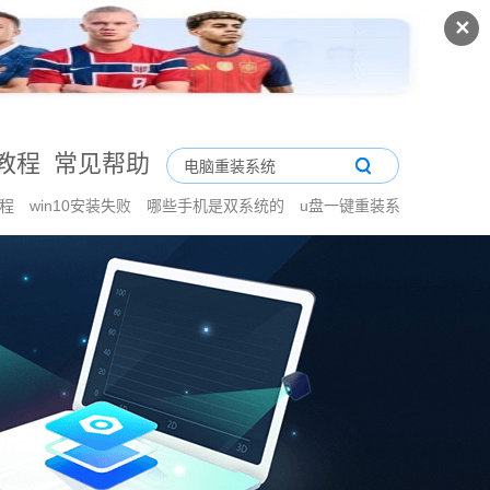
✕
教程
常见帮助
教程
win10安装失败
哪些手机是双系统的
u盘一键重装系