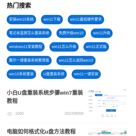
热门搜索
安装win10系统
win11下载
win11最低硬件要求
笔记本蓝屏怎么重装系统
免费升级win10
win11升级
windows11安装教程
win11怎么升级
win11正式版
戴尔一键重装系统教育版
win11怎么退回win10
win10系统重装
U盘重装系统
win11一键安装
小白一键重装系统win10教程
电脑开不了机
小白U盘重装系统步骤win7重装
教程
u盘一键重装系统win10 32位
电脑死机卡顿
1000
2022/06/08
一键重装系统备份win11系统
U盘PE启动盘制作
电脑如何格式化u盘方法教程