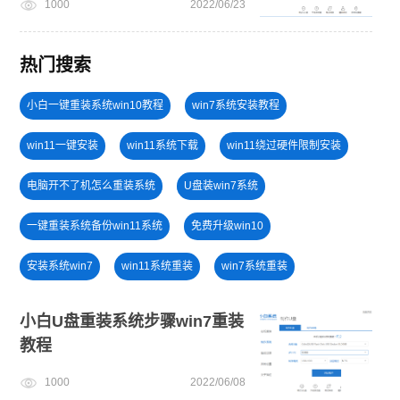
1000
2022/06/23
热门搜索
小白一键重装系统win10教程
win7系统安装教程
win11一键安装
win11系统下载
win11绕过硬件限制安装
电脑开不了机怎么重装系统
U盘装win7系统
一键重装系统备份win11系统
免费升级win10
安装系统win7
win11系统重装
win7系统重装
win11下载
windows11教程
电脑无法开机重装系统
小白U盘重装系统步骤win7重装
教程
电脑开不了机
小白一键重装系统绿色版
1000
2022/06/08
windows11安装教程
笔记本蓝屏怎么重装系统
win11升级