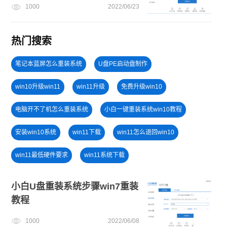
1000
2022/06/23
热门搜索
笔记本蓝屏怎么重装系统
U盘PE启动盘制作
win10升级win11
win11升级
免费升级win10
电脑开不了机怎么重装系统
小白一键重装系统win10教程
安装win10系统
win11下载
win11怎么退回win10
win11最低硬件要求
win11系统下载
旗舰版win7系统安装教程
新手如何重装电脑系统win7
小白U盘重装系统步骤win7重装
教程
win11正式版
win7系统安装教程
windows11升级
1000
2022/06/08
win11绕过硬件限制安装
win11系统重装
U盘重装系统