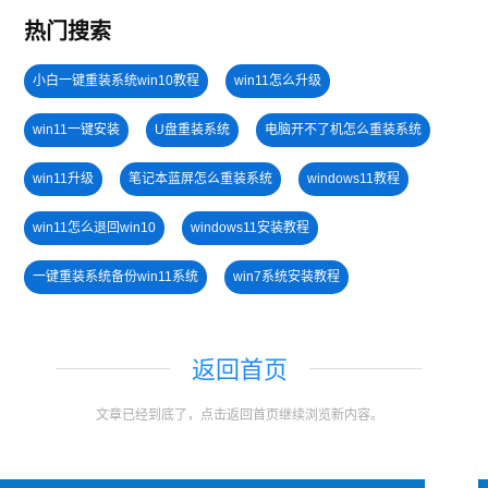
热门搜索
小白一键重装系统win10教程
win11怎么升级
win11一键安装
U盘重装系统
电脑开不了机怎么重装系统
win11升级
笔记本蓝屏怎么重装系统
windows11教程
win11怎么退回win10
windows11安装教程
一键重装系统备份win11系统
win7系统安装教程
电脑无法开机重装系统
U盘PE启动盘制作
win11系统重装
返回首页
U盘装win7系统
win11绕过硬件限制安装
win7系统重装
文章已经到底了，点击返回首页继续浏览新内容。
windows11升级
win11最低硬件要求