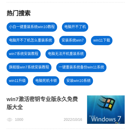
热门搜索
小白一键重装系统win10教程
电脑开不了机
电脑开不了机怎么重装系统
安装系统win7
win11下载
win7系统安装教程
电脑无法开机重装系统
旗舰版win7系统安装教程
一键重装系统备份win11系统
win11升级
电脑死机卡顿
安装win10系统
windows11安装教程
windows11
win7激活密钥专业版永久免费
版大全
新手如何重装电脑系统win7
windows11教程
win11正式版
1000
2022/10/16
windows11升级
笔记本蓝屏怎么重装系统
免费升级win10