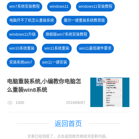
win7系统安装教程
windows11
windows11安装教程
电脑开不了机怎么重装系统
戴尔一键重装系统教育版
windows11升级
旗舰版win7系统安装教程
win10系统重装
win11系统重装
win11最低硬件要求
安装系统win7
win11一键安装
小白一键重装系统win10教程
win11绕过硬件限制安装
电脑重装系统,小编教你电脑怎
么重装win8系统
笔记本蓝屏怎么重装系统
win11怎么升级
1000
2018/06/07
win10升级win11
win11怎么退回win10
安装win10系统
电脑无法开机重装系统
返回首页
文章已经到底了，点击返回首页继续浏览新内容。