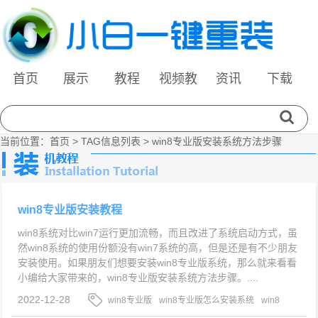
首页
展示
教程
视频教
资讯
下载
程
当前位置：
首页
> TAG信息列表 > win8专业版安装系统方法步骤
win8专业版安装教程
win8系统对比win7运行更加流畅，而且改进了系统启动方式，虽
然win8系统的使用份额没有win7系统的高，但是还是有不少朋友
安装使用。如果朋友们想要安装win8专业版系统，那么就来看看
小编给大家带来的，win8专业版安装系统方法步骤。....
2022-12-28
win8专业版
win8专业版怎么安装系统
win8
专业版安装系统方法步骤