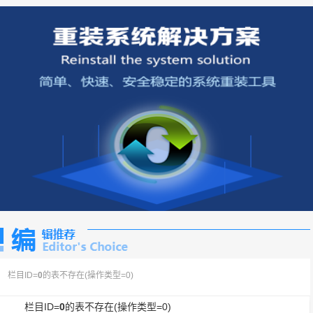
栏目ID=
0
的表不存在(操作类型=0)
栏目ID=
0
的表不存在(操作类型=0)