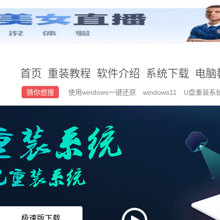
首页
重装教程
软件介绍
系统下载
电脑
猜你想搜
使用windows一键还原
windows11
U盘重装系统
区c区扩容
华硕笔记本重装系统按哪个键