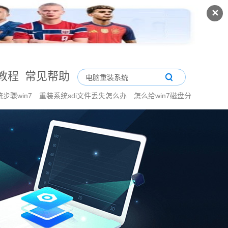
✕
教程
常见帮助
步骤win7
重装系统sdi文件丢失怎么办
怎么给win7磁盘分