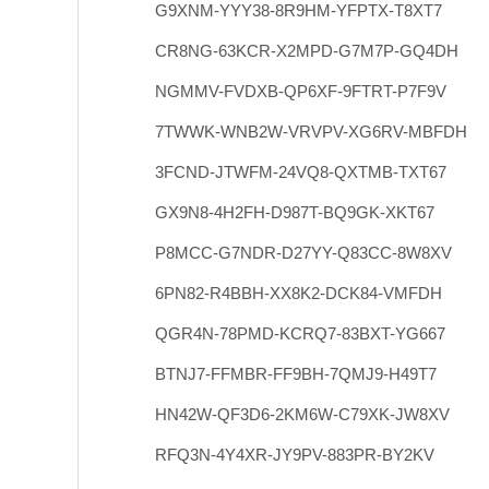
G9XNM-YYY38-8R9HM-YFPTX-T8XT7
CR8NG-63KCR-X2MPD-G7M7P-GQ4DH
NGMMV-FVDXB-QP6XF-9FTRT-P7F9V
7TWWK-WNB2W-VRVPV-XG6RV-MBFDH
3FCND-JTWFM-24VQ8-QXTMB-TXT67
GX9N8-4H2FH-D987T-BQ9GK-XKT67
P8MCC-G7NDR-D27YY-Q83CC-8W8XV
6PN82-R4BBH-XX8K2-DCK84-VMFDH
QGR4N-78PMD-KCRQ7-83BXT-YG667
BTNJ7-FFMBR-FF9BH-7QMJ9-H49T7
HN42W-QF3D6-2KM6W-C79XK-JW8XV
RFQ3N-4Y4XR-JY9PV-883PR-BY2KV