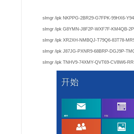
slmgr /ipk NKPPG-2BR29-G7FPK-99HX6-Y94
slmgr /ipk G8YMN-J8F2P-WXF7F-KM4QB-2
slmgr /ipk XR2XH-NMBQJ-T79Q6-83T78-M
slmgr /ipk J87JG-PXNR9-68BRP-DGJ9P-T
slmgr /ipk TNHV9-74XMY-QVT69-CV8W6-R