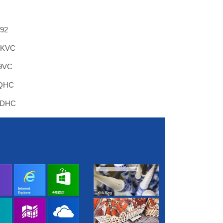
92
PKVC
R9VC
MQHC
RDHC