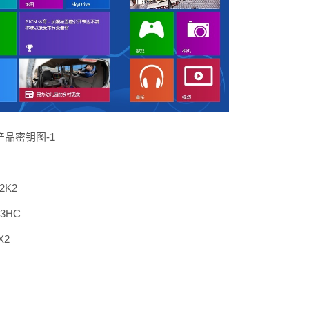
产品密钥图-1
Y2K2
H3HC
X2