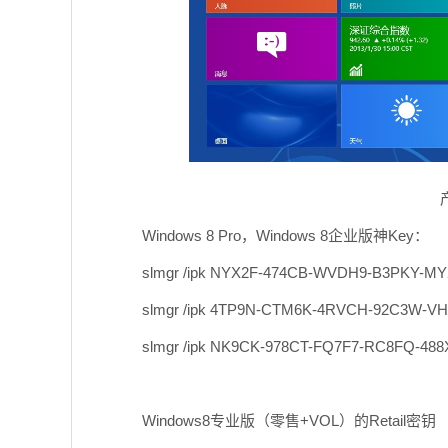
Windows 8 Pro，Windows 8企业版神Key：
slmgr /ipk NYX2F-474CB-WVDH9-B3PKY-M
slmgr /ipk 4TP9N-CTM6K-4RVCH-92C3W-V
slmgr /ipk NK9CK-978CT-FQ7F7-RC8FQ-488
Windows8专业版（零售+VOL）的Retail密钥