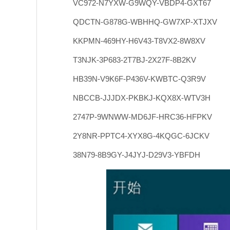
VC972-N7YXW-G9WQY-VBDP4-GXT67
QDCTN-G878G-WBHHQ-GW7XP-XTJXV
KKPMN-469HY-H6V43-T8VX2-8W8XV
T3NJK-3P683-2T7BJ-2X27F-8B2KV
HB39N-V9K6F-P436V-KWBTC-Q3R9V
NBCCB-JJJDX-PKBKJ-KQX8X-WTV3H
2747P-9WNWW-MD6JF-HRC36-HFPKV
2Y8NR-PPTC4-XYX8G-4KQGC-6JCKV
38N79-8B9GY-J4JYJ-D29V3-YBFDH