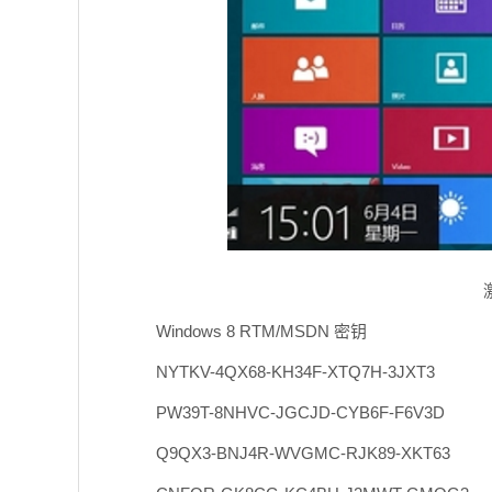
Windows 8 RTM/MSDN 密钥
NYTKV-4QX68-KH34F-XTQ7H-3JXT3
PW39T-8NHVC-JGCJD-CYB6F-F6V3D
Q9QX3-BNJ4R-WVGMC-RJK89-XKT63