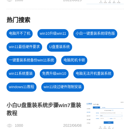
热门搜索
电脑开不了机
win10升级win11
小白一键重装系统绿色版
win11最低硬件要求
U盘重装系统
一键重装系统备份win11系统
电脑死机卡顿
win11系统重装
免费升级win10
电脑无法开机重装系统
windows11教程
win11绕过硬件限制安装
旗舰版win7系统安装教程
win11怎么升级
小白U盘重装系统步骤win7重装
教程
笔记本蓝屏怎么重装系统
win10系统重装
win11一键安装
1000
2022/06/08
U盘PE启动盘制作
win11正式版
U盘装win7系统