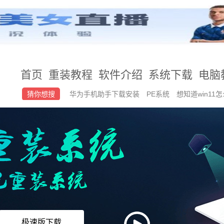
首页
重装教程
软件介绍
系统下载
电脑
猜你想搜
华为手机助手下载安装
PE系统
想知道win11怎
关机
极速版下载