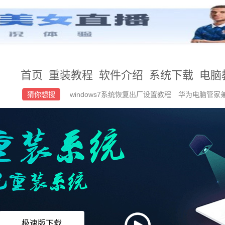
首页
重装教程
软件介绍
系统下载
电脑
猜你想搜
windows7系统恢复出厂设置教程
华为电脑管家
+如何用u盘重装系统
在线安装win7纯净版
极速版下载