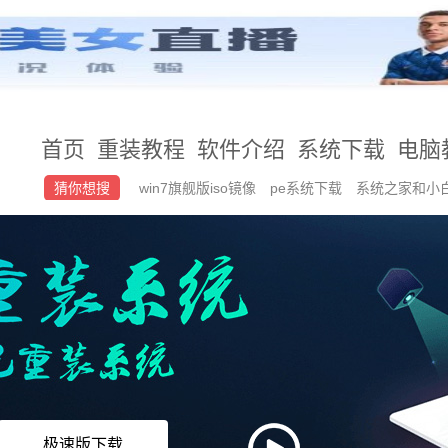
首页
重装教程
软件介绍
系统下载
电脑
猜你想搜
win7旗舰版iso镜像
pe系统下载
系统之家和小
进入PE的教程
系统之家win7旗舰版怎么安装
极速版下载