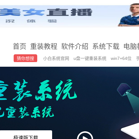
首页
重装教程
软件介绍
系统下载
电脑
猜你想搜
小白系统官网
u盘一键重装系统
win7+64位
统win7