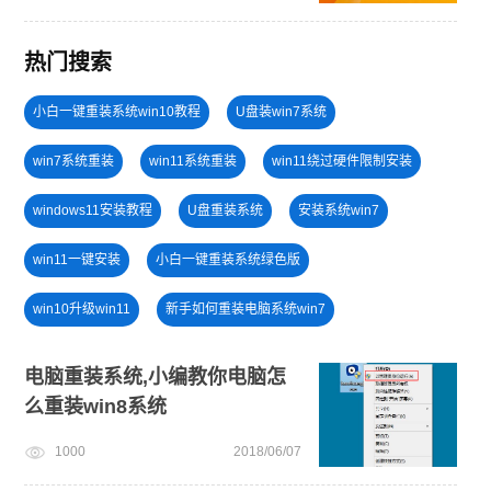
热门搜索
小白一键重装系统win10教程
U盘装win7系统
win7系统重装
win11系统重装
win11绕过硬件限制安装
windows11安装教程
U盘重装系统
安装系统win7
win11一键安装
小白一键重装系统绿色版
win10升级win11
新手如何重装电脑系统win7
win11系统下载
win10系统重装
戴尔一键重装系统教育版
电脑重装系统,小编教你电脑怎
么重装win8系统
win11怎么退回win10
电脑死机卡顿
1000
2018/06/07
笔记本蓝屏怎么重装系统
win11怎么升级
win11正式版