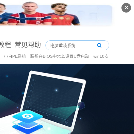
✕
教程
常见帮助
家
小白PE系统
联想在BIOS中怎么设置U盘启动
win10安