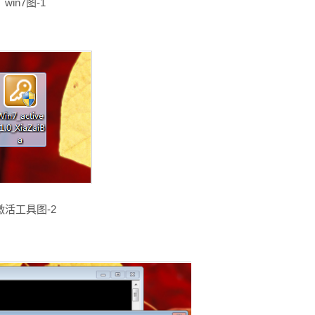
win7图-1
激活工具图-2