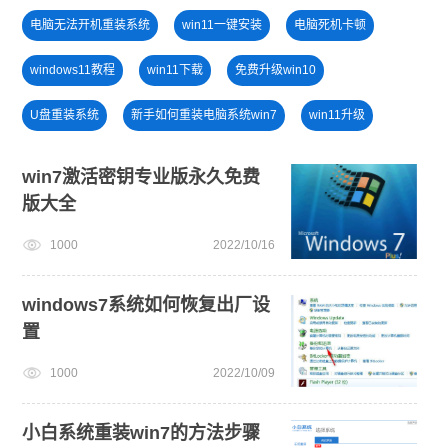
电脑无法开机重装系统
win11一键安装
电脑死机卡顿
windows11教程
win11下载
免费升级win10
U盘重装系统
新手如何重装电脑系统win7
win11升级
小白一键重装系统win10教程
安装win10系统
win7激活密钥专业版永久免费
版大全
win11绕过硬件限制安装
windows11
1000
2022/10/16
旗舰版win7系统安装教程
windows7系统如何恢复出厂设
置
1000
2022/10/09
小白系统重装win7的方法步骤