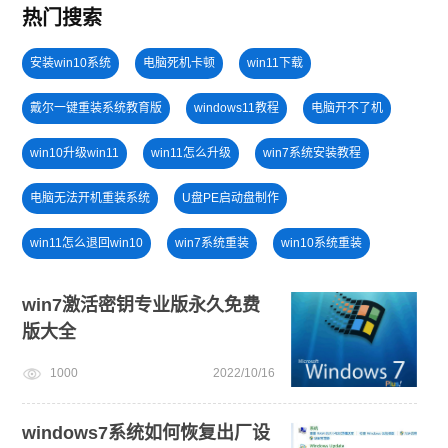
热门搜索
安装win10系统
电脑死机卡顿
win11下载
戴尔一键重装系统教育版
windows11教程
电脑开不了机
win10升级win11
win11怎么升级
win7系统安装教程
电脑无法开机重装系统
U盘PE启动盘制作
win11怎么退回win10
win7系统重装
win10系统重装
windows11安装教程
笔记本蓝屏怎么重装系统
win7激活密钥专业版永久免费
版大全
免费升级win10
win11一键安装
win11正式版
1000
2022/10/16
安装系统win7
windows7系统如何恢复出厂设