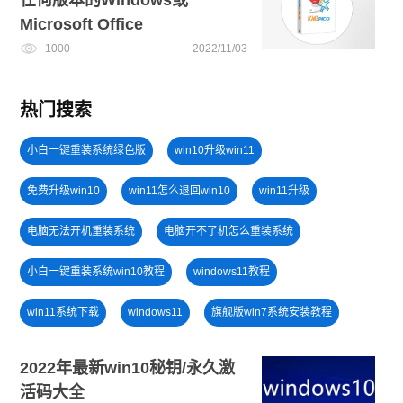
Microsoft Office
1000
2022/11/03
热门搜索
小白一键重装系统绿色版
win10升级win11
免费升级win10
win11怎么退回win10
win11升级
电脑无法开机重装系统
电脑开不了机怎么重装系统
小白一键重装系统win10教程
windows11教程
win11系统下载
windows11
旗舰版win7系统安装教程
win11怎么升级
电脑开不了机
win11系统重装
2022年最新win10秘钥/永久激
活码大全
windows11升级
win11绕过硬件限制安装