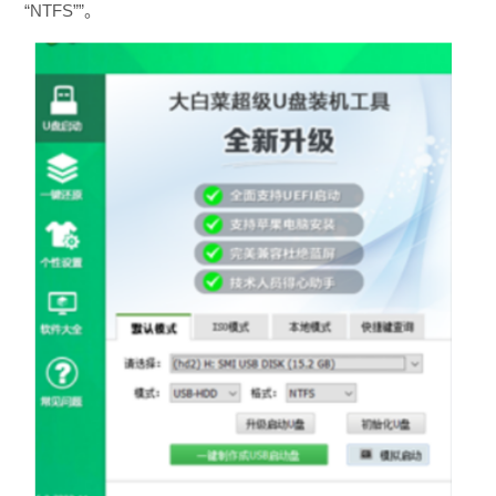
“NTFS””。