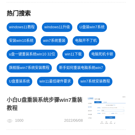
热门搜索
windows11教程
windows11升级
U盘装win7系统
安装win10系统
win7系统重装
电脑开不了机
u盘一键重装系统win10 32位
win11下载
电脑死机卡顿
旗舰版win7系统安装教程
新手如何重装电脑系统win7
U盘重装系统
win11最低硬件要求
win7系统安装教程
笔记本蓝屏怎么重装系统
win11系统重装
小白U盘重装系统步骤win7重装
教程
一键重装系统备份win11系统
免费升级win10
1000
2022/06/08
win10升级win11
电脑无法开机重装系统