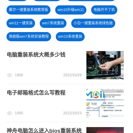
戴尔一键重装系统教育版
win10升级win11
电脑开不了机
win11一键安装
win7系统重装
小白一键重装系统绿色版
旗舰版win7系统安装教程
win10系统重装
win11怎么退回win10
win11绕过硬件限制安装
电脑重装系统大概多少钱
免费升级win10
电脑无法开机重装系统
1000
2022/10/29
windows11安装教程
windows11
电子邮箱格式怎么写教程
1000
2022/10/23
神舟电脑怎么进入bios重装系统