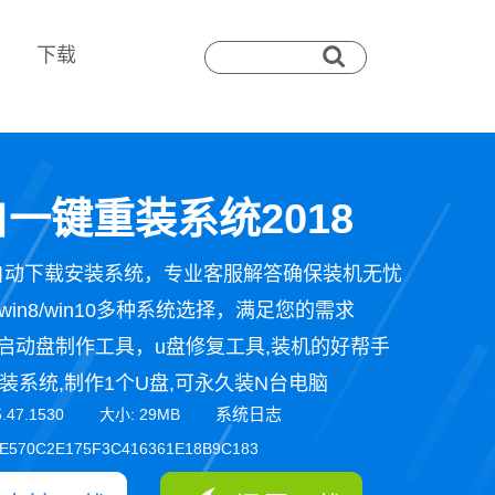
下载
一键重装系统2018
自动下载安装系统，专业客服解答确保装机无忧
n7/win8/win10多种系统选择，满足您的需求
启动盘制作工具，u盘修复工具,装机的好帮手
装系统,制作1个U盘,可永久装N台电脑
系统日志
5.47.1530 大小: 29MB
E570C2E175F3C416361E18B9C183