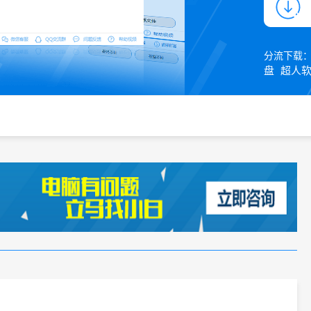
分流下载
盘
超人