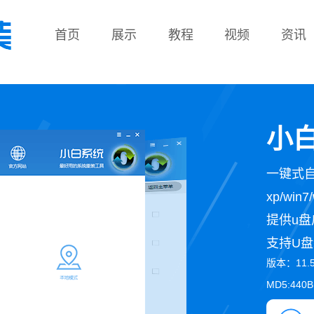
首页
展示
教程
视频
资讯
教程
小白
一键式
xp/wi
提供u盘
支持U盘
版本：11.
MD5:440B