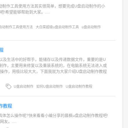
动制作工具使用方法其实很简单，想要完成U盘启动制作的小
!希望能够帮助到大家。....
启动制作工具使用方法
大白菜超级u盘启动制作工具
u盘启动制作
程
以及生活中的好帮手，能储存以及传递数据文件，重要的是U
制作，主要用来修复以及重装系统的，在电脑系统无法进入或
操作，用极比较大大，下面我就为大家介绍U盘启动制作教程
U盘启动制作
如何U盘启动制作
U盘启动制作教程
作教程
具体怎么操作呢?快来看看小编分享的晨枫u盘启动制作教程吧!
友。....