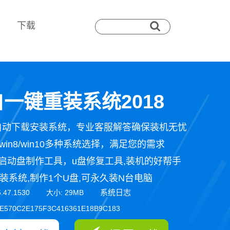
下载
一键重装系统2018
自动下载安装系统，专业客服解答确保装机无忧
n7/win8/win10多种系统选择，满足您的需求
启动盘制作工具，u盘修复工具,装机的好帮手
装系统,制作1个U盘,可永久装N台电脑
系统日志
5.47.1530 大小: 29MB
E570C2E175F3C416361E18B9C183