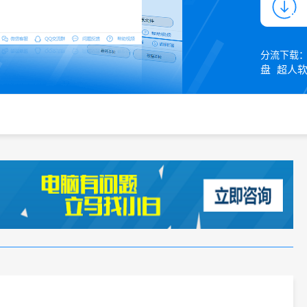
分流下载
盘
超人