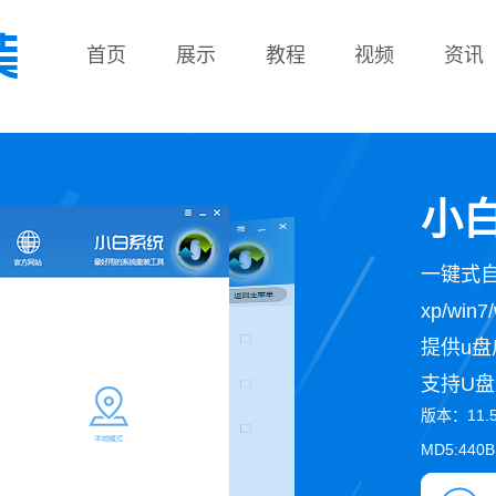
首页
展示
教程
视频
资讯
教程
小白
一键式
xp/wi
提供u盘
支持U盘
版本：11.
MD5:440B