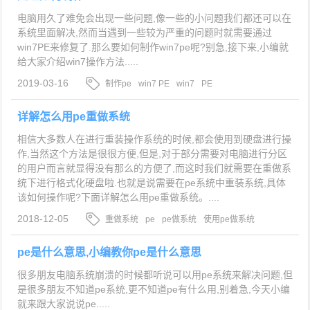
电脑用久了难免会出现一些问题,像一些的小问题我们都还可以在
系统里面解决,然而当遇到一些较为严重的问题时就需要通过
win7PE来修复了.那么要如何制作win7pe呢?别急,接下来,小编就
给大家介绍win7操作方法.....
2019-03-16
制作pe
win7 PE
win7
PE
详解怎么用pe重做系统
相信大多数人在进行重装操作系统的时候,都会使用到硬盘进行操
作,当然这个方法是很很方便,但是,对于部分需要对电脑进行分区
的用户而言就显得没有那么的方便了,而这时我们就需要在重做系
统下进行格式化硬盘啦.也就是说需要在pe系统中重装系统,具体
该如何操作呢?下面详解怎么用pe重做系统。....
2018-12-05
重做系统
pe
pe做系统
使用pe做系统
pe是什么意思,小编教你pe是什么意思
很多朋友电脑系统崩溃的时候都听说可以用pe系统来解决问题,但
是很多朋友不知道pe系统,更不知道pe有什么用,别着急,今天小编
就来跟大家说说pe.....