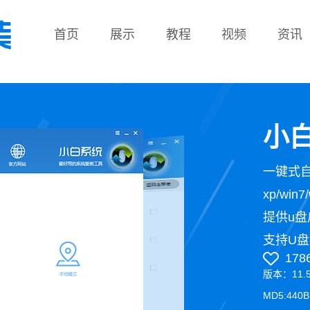
首页
展示
教程
视频
资讯
教程
小白
一键式
xp/wi
提供u盘
支持U盘
178
版本：11.
MD5:440B