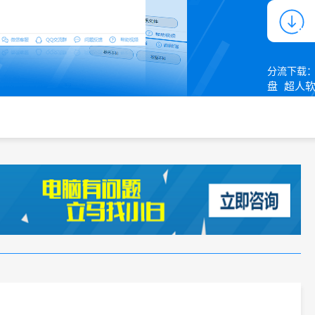
分流下载
盘
超人