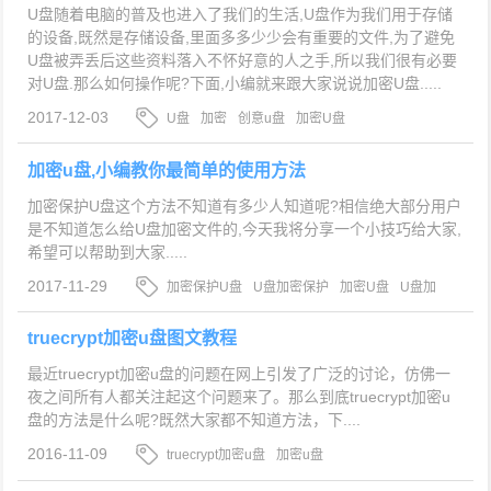
U盘随着电脑的普及也进入了我们的生活,U盘作为我们用于存储
的设备,既然是存储设备,里面多多少少会有重要的文件,为了避免
U盘被弄丢后这些资料落入不怀好意的人之手,所以我们很有必要
对U盘.那么如何操作呢?下面,小编就来跟大家说说加密U盘.....
2017-12-03
U盘
加密
创意u盘
加密U盘
加密u盘,小编教你最简单的使用方法
加密保护U盘这个方法不知道有多少人知道呢?相信绝大部分用户
是不知道怎么给U盘加密文件的,今天我将分享一个小技巧给大家,
希望可以帮助到大家.....
2017-11-29
加密保护U盘
U盘加密保护
加密U盘
U盘加
密
truecrypt加密u盘图文教程
最近truecrypt加密u盘的问题在网上引发了广泛的讨论，仿佛一
夜之间所有人都关注起这个问题来了。那么到底truecrypt加密u
盘的方法是什么呢?既然大家都不知道方法，下....
2016-11-09
truecrypt加密u盘
加密u盘