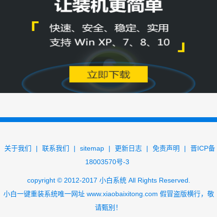
关于我们
|
联系我们
|
sitemap
|
更新日志
|
免责声明
|
晋ICP备
18003570号-3
copyright
©
2012-2017
小白系统
All Rights Reserved.
小白一键重装系统唯一网址
www.xiaobaixitong.com
假冒盗版横行，敬
请甄别！