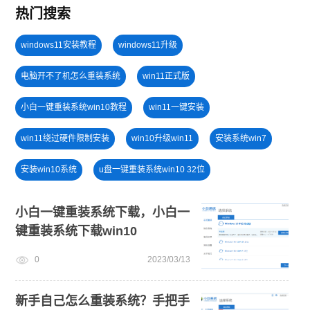
热门搜索
windows11安装教程
windows11升级
电脑开不了机怎么重装系统
win11正式版
小白一键重装系统win10教程
win11一键安装
win11绕过硬件限制安装
win10升级win11
安装系统win7
安装win10系统
u盘一键重装系统win10 32位
win10系统重装
win11系统重装
U盘PE启动盘制作
小白一键重装系统下载，小白一
键重装系统下载win10
U盘重装系统
win7系统重装
win11怎么退回win10
0
2023/03/13
旗舰版win7系统安装教程
戴尔一键重装系统教育版
笔记本蓝屏怎么重装系统
新手自己怎么重装系统？手把手