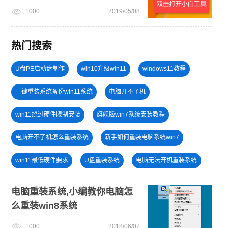
1000
2019/05/08
热门搜索
U盘PE启动盘制作
win10升级win11
windows11教程
一键重装系统备份win11系统
电脑开不了机
win11绕过硬件限制安装
旗舰版win7系统安装教程
电脑开不了机怎么重装系统
新手如何重装电脑系统win7
win11最低硬件要求
U盘重装系统
电脑无法开机重装系统
win7系统重装
win11升级
windows11安装教程
电脑重装系统,小编教你电脑怎
么重装win8系统
win11一键安装
安装系统win7
win11正式版
1000
2018/06/07