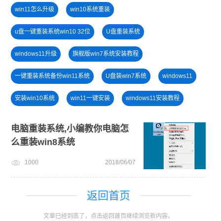
win11怎么升级
win10系统重装
u盘一键重装系统win10 32位
U盘重装系统
windows11升级
旗舰版win7系统安装教程
一键重装系统备份win11系统
U盘装win7系统
windows11
安装win10系统
win11一键安装
windows11安装教程
电脑开不了机
win11最低硬件要求
win11怎么退回win10
电脑重装系统,小编教你电脑怎
么重装win8系统
戴尔一键重装系统教育版
win11升级
1000
2018/06/07
小白一键重装系统win10教程
新手如何重装电脑系统win7
win11系统重装
返回首页
文章已经到底了，点击返回首页继续浏览新内容。