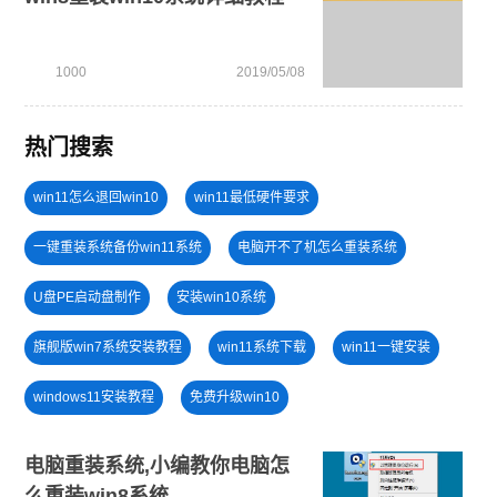
1000
2019/05/08
热门搜索
win11怎么退回win10
win11最低硬件要求
一键重装系统备份win11系统
电脑开不了机怎么重装系统
U盘PE启动盘制作
安装win10系统
旗舰版win7系统安装教程
win11系统下载
win11一键安装
windows11安装教程
免费升级win10
小白一键重装系统win10教程
windows11教程
电脑重装系统,小编教你电脑怎
么重装win8系统
u盘一键重装系统win10 32位
笔记本蓝屏怎么重装系统