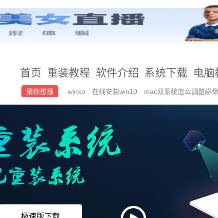
首页
重装教程
软件介绍
系统下载
电脑
猜你想搜
winxp
在线安装win10
mac双系统怎么调整磁
极速版下载