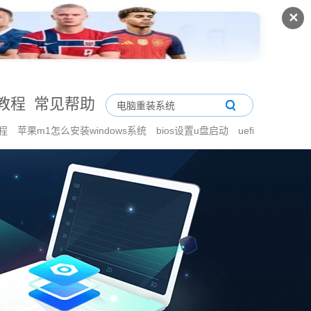
✕
教程
常见帮助
教程
苹果m1怎么安装windows系统
bios设置u盘启动
uefi