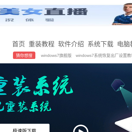
首页
重装教程
软件介绍
系统下载
电脑
猜你想搜
windows7旗舰版
windows7系统恢复出厂设置
怎么安装win10原版32位
win11系统好不好用