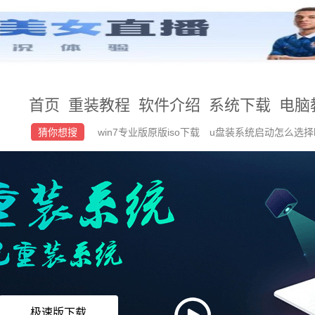
首页
重装教程
软件介绍
系统下载
电脑
猜你想搜
win7专业版原版iso下载
u盘装系统启动怎么选
不了
小白官网地址是什么
win10安装教程