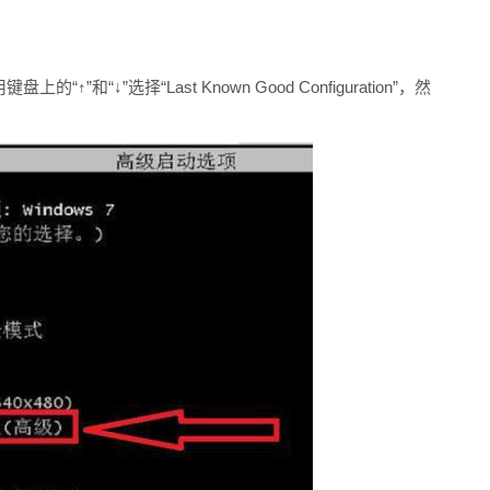
和“↓”选择“Last Known Good Configuration”，然
。