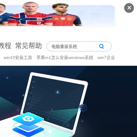
✕
教程
常见帮助
间
win10安装工具
苹果m1怎么安装windows系统
win7企业