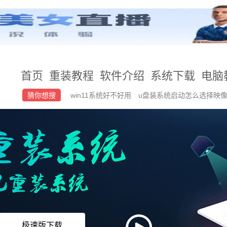
首页
重装教程
软件介绍
系统下载
电脑
猜你想搜
win11系统好不好用
u盘装系统启动怎么选择映
错误恢复
一键重装系统win10
win7镜像