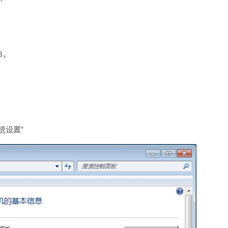
，
，
B，
统设置”