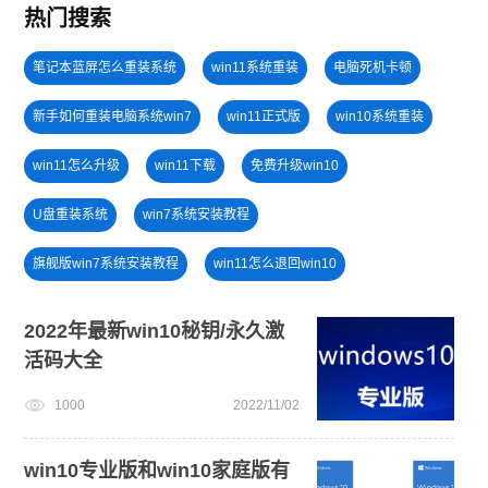
热门搜索
笔记本蓝屏怎么重装系统
win11系统重装
电脑死机卡顿
新手如何重装电脑系统win7
win11正式版
win10系统重装
win11怎么升级
win11下载
免费升级win10
U盘重装系统
win7系统安装教程
旗舰版win7系统安装教程
win11怎么退回win10
windows11教程
安装系统win7
win11一键安装
2022年最新win10秘钥/永久激
活码大全
戴尔一键重装系统教育版
小白一键重装系统绿色版
1000
2022/11/02
U盘装win7系统
win11最低硬件要求
win10专业版和win10家庭版有