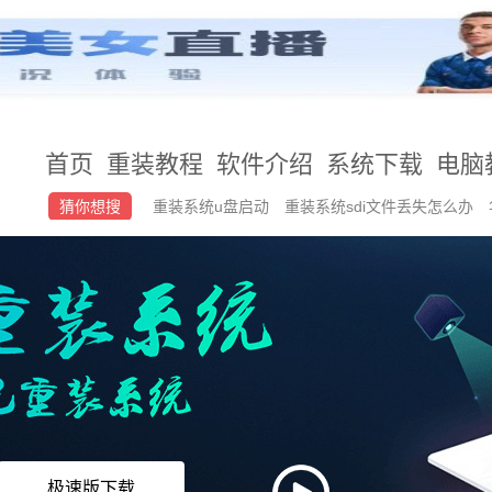
首页
重装教程
软件介绍
系统下载
电脑
猜你想搜
重装系统u盘启动
重装系统sdi文件丢失怎么办
windows7精简版
win7+64
极速版下载